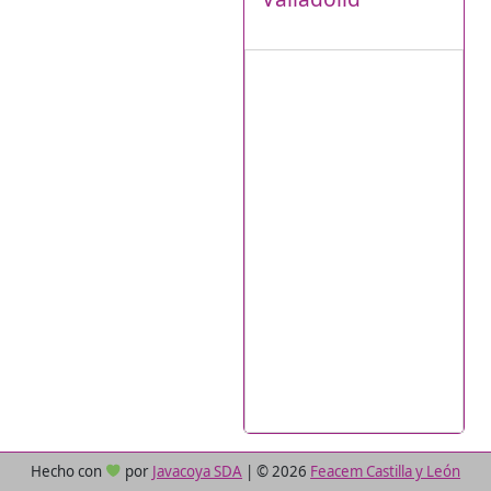
Hecho con
por
Javacoya SDA
|
©
2026
Feacem Castilla y León