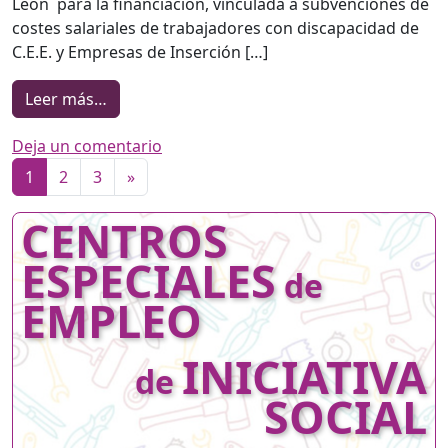
León para la financiación, vinculada a subvenciones de
costes salariales de trabajadores con discapacidad de
C.E.E. y Empresas de Inserción […]
from RENOVADO EL CONVENIO DE COLABORA
Leer más…
en RENOVADO EL CONVENIO DE COLA
Deja un comentario
Navegación de entradas
1
2
3
»
CENTROS
ESPECIALES
de
EMPLEO
INICIATIVA
de
SOCIAL