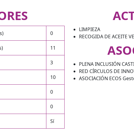
ORES
AC
LIMPIEZA
s)
0
RECOGIDA DE ACEITE V
ASO
s)
11
3
PLENA INCLUSIÓN CASTI
RED CÍRCULOS DE INN
10
ASOCIACIÓN ECOS Gesto
0
0
Sí