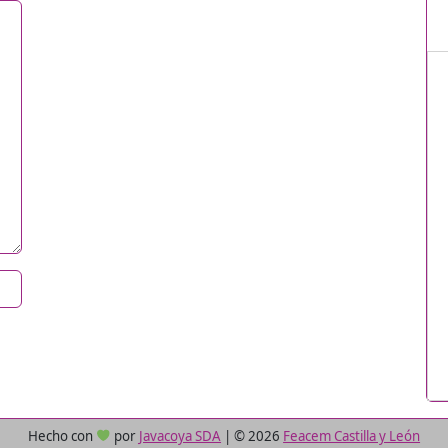
Hecho con
por
Javacoya SDA
|
©
2026
Feacem Castilla y León