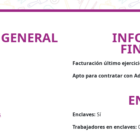
 GENERAL
INF
FI
Facturación último ejercici
Apto para contratar con Ad
E
s
Enclaves:
Sí
Trabajadores en enclaves: