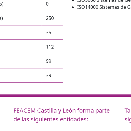
s)
0
ISO14000 Sistemas de G
s)
250
35
112
99
39
FEACEM Castilla y León
forma parte
Ta
de las siguientes entidades:
si