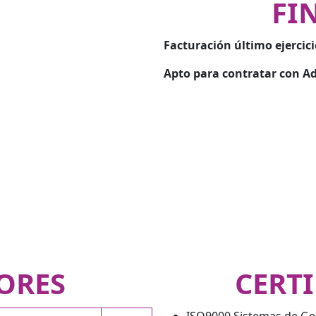
FI
Facturación último ejercici
Apto para contratar con Ad
ORES
CERT
ISO9000 Sistemas de Ges